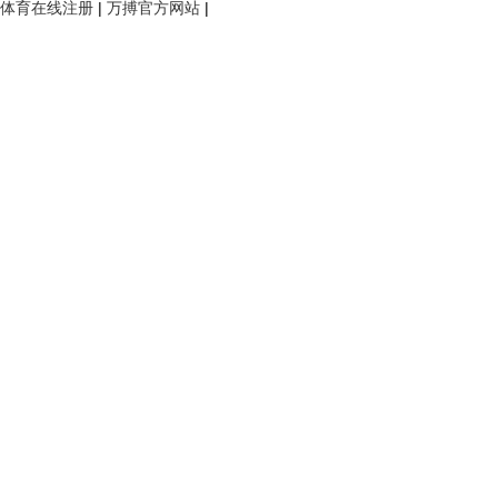
体育在线注册
|
万搏官方网站
|