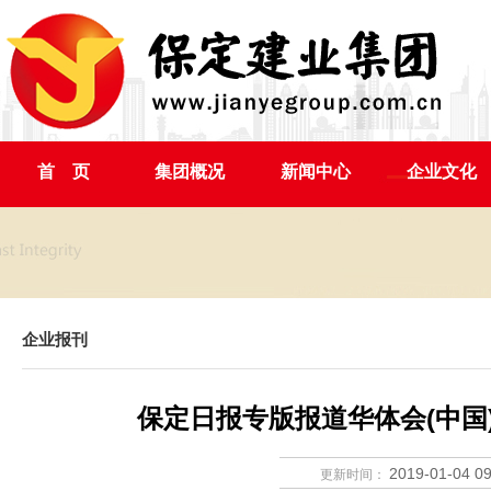
首 页
集团概况
新闻中心
企业文化
企业报刊
保定日报专版报道华体会(中国
2019-01-04 09
更新时间：