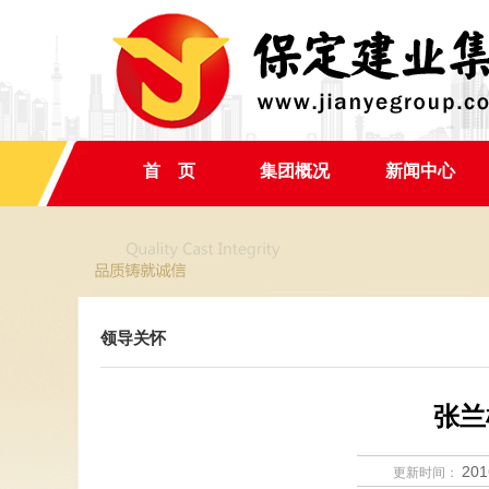
首 页
集团概况
新闻中心
领导关怀
张兰
201
更新时间：