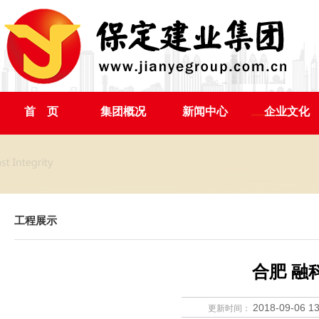
首 页
集团概况
新闻中心
企业文化
工程展示
合肥 融
2018-09-06 13
更新时间：