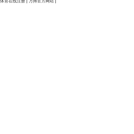
体育在线注册
|
万搏官方网站
|