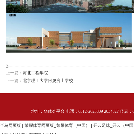
上一篇：
河北工程学院
下一篇：
北京理工大学附属房山学校
地址：华体会平台 电话：0312-2023809 2034827 传真：03
半岛网页版
|
荣耀体育网页版_荣耀体育（中国）
|
开云足球_开云（中国