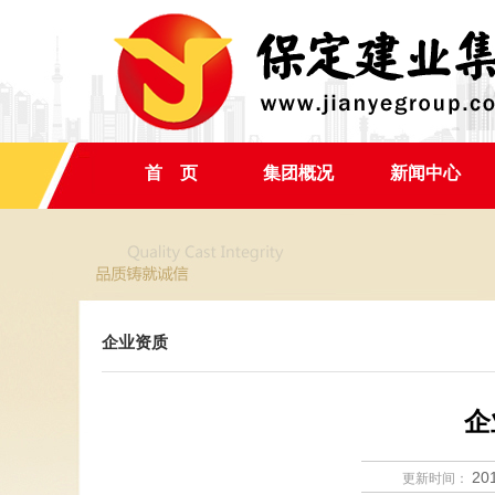
首 页
集团概况
新闻中心
企业资质
企
20
更新时间：