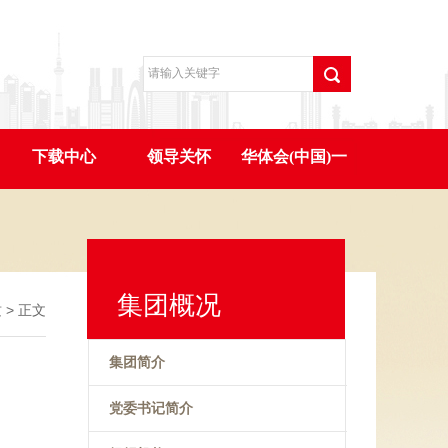
下载中心
领导关怀
华体会(中国)一
站式服务平台
集团概况
质
> 正文
集团简介
党委书记简介